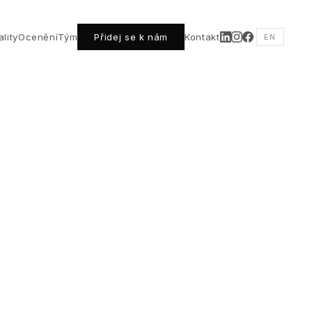
lity
Ocenění
Tým
Přidej se k nám
Kontakt
EN