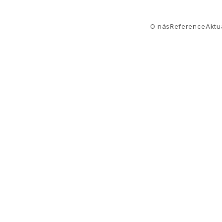
O nás
Reference
Aktua